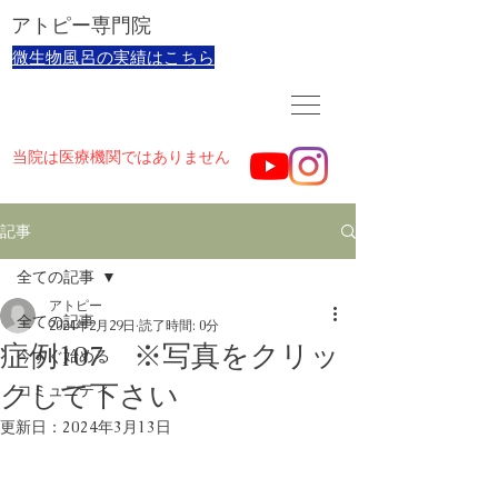
​アトピー専門院
​微生物風呂の実績はこちら
当院は医療機関ではありません
記事
全ての記事
アトピー
全ての記事
2024年2月29日
読了時間: 0分
症例107 ※写真をクリッ
今すぐ始める
クして下さい
コミュニティ
更新日：
2024年3月13日