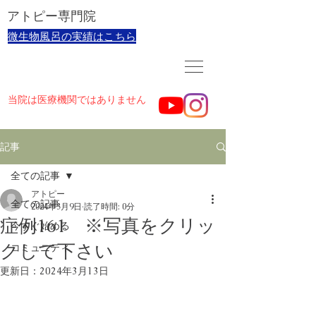
​アトピー専門院
​微生物風呂の実績はこちら
当院は医療機関ではありません
記事
全ての記事
アトピー
全ての記事
2024年3月9日
読了時間: 0分
症例161 ※写真をクリッ
今すぐ始める
クして下さい
コミュニティ
更新日：
2024年3月13日