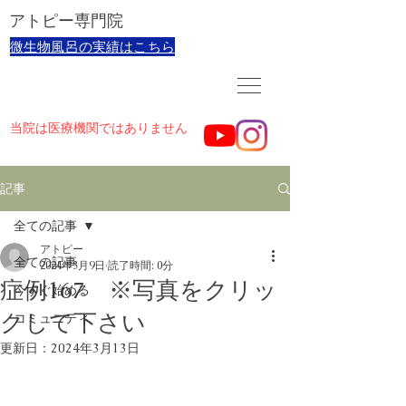
​アトピー専門院
​微生物風呂の実績はこちら
当院は医療機関ではありません
記事
全ての記事
アトピー
全ての記事
2024年3月9日
読了時間: 0分
症例167 ※写真をクリッ
今すぐ始める
クして下さい
コミュニティ
更新日：
2024年3月13日