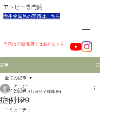
​アトピー専門院
​微生物風呂の実績はこちら
当院は医療機関ではありません
記事
全ての記事
アトピー
全ての記事
2025年1月12日
読了時間: 0分
症例179
今すぐ始める
コミュニティ