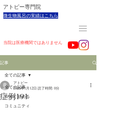
​アトピー専門院
​微生物風呂の実績はこちら
当院は医療機関ではありません
記事
全ての記事
アトピー
全ての記事
2025年1月12日
読了時間: 0分
症例191
今すぐ始める
コミュニティ