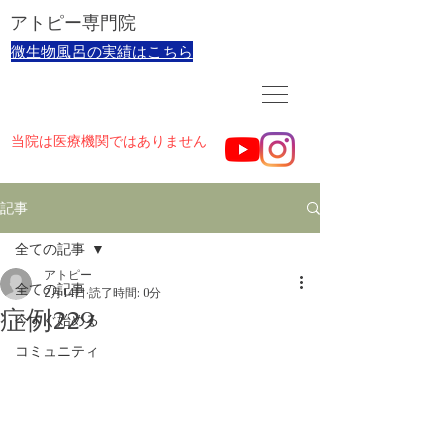
​アトピー専門院
​微生物風呂の実績はこちら
当院は医療機関ではありません
記事
全ての記事
アトピー
全ての記事
2月14日
読了時間: 0分
症例229
今すぐ始める
コミュニティ