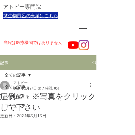
​アトピー専門院
​微生物風呂の実績はこちら
当院は医療機関ではありません
記事
全ての記事
アトピー
全ての記事
2024年2月27日
読了時間: 0分
症例67 ※写真をクリック
今すぐ始める
して下さい
コミュニティ
更新日：
2024年3月13日