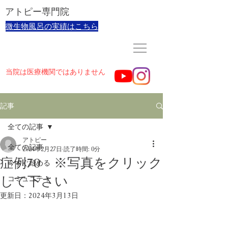
​アトピー専門院
​微生物風呂の実績はこちら
当院は医療機関ではありません
記事
全ての記事
アトピー
全ての記事
2024年2月27日
読了時間: 0分
症例70 ※写真をクリック
今すぐ始める
して下さい
コミュニティ
更新日：
2024年3月13日