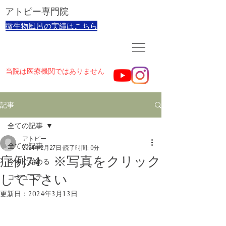
​アトピー専門院
​微生物風呂の実績はこちら
当院は医療機関ではありません
記事
全ての記事
アトピー
全ての記事
2024年2月27日
読了時間: 0分
症例74 ※写真をクリック
今すぐ始める
して下さい
コミュニティ
更新日：
2024年3月13日