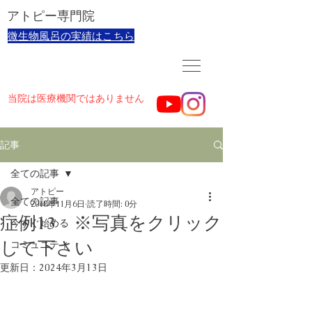
​アトピー専門院
​微生物風呂の実績はこちら
当院は医療機関ではありません
記事
全ての記事
アトピー
全ての記事
2018年11月6日
読了時間: 0分
症例13 ※写真をクリック
今すぐ始める
して下さい
コミュニティ
更新日：
2024年3月13日