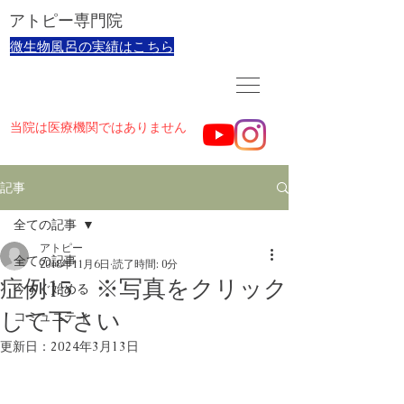
​アトピー専門院
​微生物風呂の実績はこちら
当院は医療機関ではありません
記事
全ての記事
アトピー
全ての記事
2018年11月6日
読了時間: 0分
症例15 ※写真をクリック
今すぐ始める
して下さい
コミュニティ
更新日：
2024年3月13日