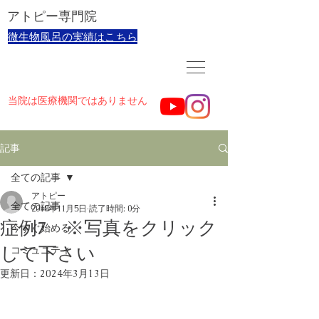
​アトピー専門院
​微生物風呂の実績はこちら
当院は医療機関ではありません
記事
全ての記事
アトピー
全ての記事
2018年11月5日
読了時間: 0分
症例7 ※写真をクリック
今すぐ始める
して下さい
コミュニティ
更新日：
2024年3月13日