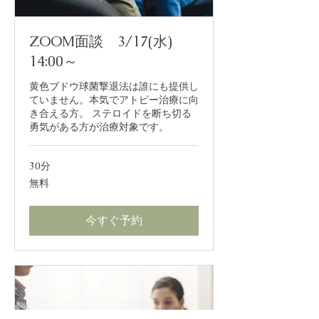
ZOOM面談 3/17(水)
14:00～
黄色ブドウ球菌撃退法は誰にも提供し
ていません。本気でアトピー治療に向
き合える方。 ステロイドを断ち切る
勇気がある方が治療対象です。
30分
無
無料
料
今すぐ予約