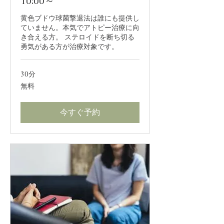
10:00～
黄色ブドウ球菌撃退法は誰にも提供し
ていません。本気でアトピー治療に向
き合える方。 ステロイドを断ち切る
勇気がある方が治療対象です。
30分
無
無料
料
今すぐ予約