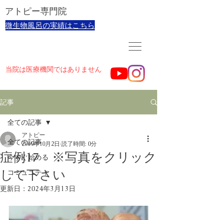
​アトピー専門院
​微生物風呂の実績はこちら
当院は医療機関ではありません
記事
全ての記事
アトピー
全ての記事
2019年10月2日
読了時間: 0分
症例17 ※写真をクリック
今すぐ始める
して下さい
コミュニティ
更新日：
2024年3月13日